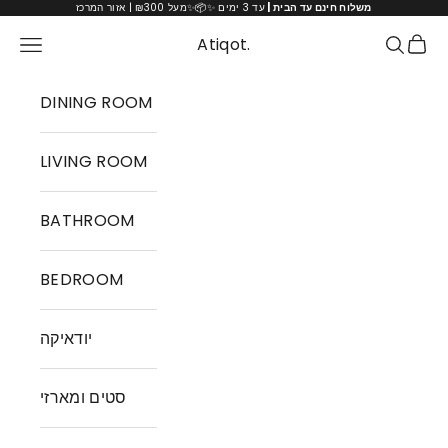
Skip to content
עד 3 ימים ✨📦✨מעל ₪300 | אזור המרכז
משלוח חינם עד הבית |
Cart
Atiqot.
Navigation menu
Search
DINING ROOM
LIVING ROOM
BATHROOM
BEDROOM
יודאיקה
סטים ומארזי